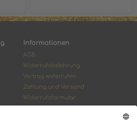
n't wait
wunderbare Qualität
ings
al Simon
ng
Informationen
AGB
Widerrufsbelehrung
Vertrag widerrufen
Zahlung und Versand
Widerrufsformular
Kundenstimmen
Social Media