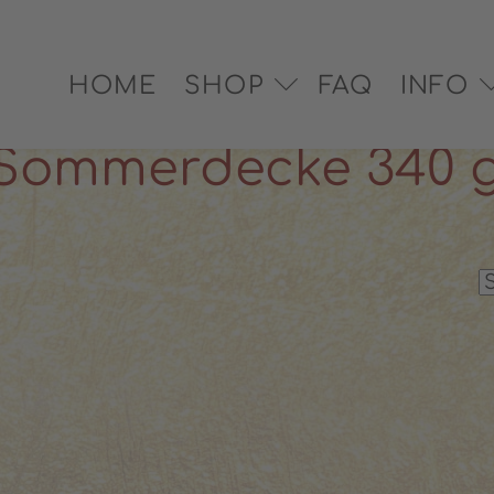
EX® zertifiziert
✓ Versand in 2–3 Werktagen
✓ Pe
HOME
SHOP
FAQ
INFO
 340 G
 Sommerdecke 340 g