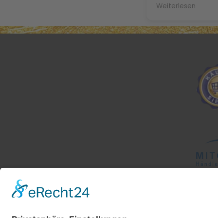
definitiv. Ich ha
Weiterlesen
geschlafen, schw
meine Naturlocke
Maulbeerseide n
splissig. Herzlic
Daffner!!