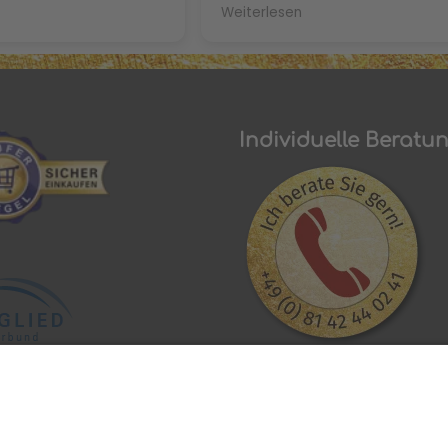
be noch nie so gut
your advice invaluable and I ca
Weiterlesen
itze nicht mehr und
to get some for myself. Greet
n sind Dank der
from Austin, Texas! Best, Pasc
icht mehr trocken und
hen Dank nochmal Frau
Individuelle Beratu