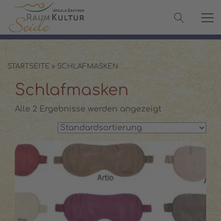
✓ 100 % Maulbeerseide
✓ OEKO-TEX® zertifiziert
✓ Versand in 2–3 Werktagen
✓ Persönliche Beratung:
08142 440241
STARTSEITE
»
SCHLAFMASKEN
Schlafmasken
Alle 2 Ergebnisse werden angezeigt