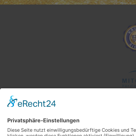
Maulbeerseide n
splissig. Herzlic
Daffner!!