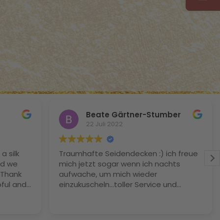
Beate Gärtner-Stumber
22 Juli 2022
a silk
Traumhafte Seidendecken :) ich freue
nd we
mich jetzt sogar wenn ich nachts
 Thank
aufwache, um mich wieder
ful and
einzukuscheln…toller Service und
n't wait
wunderbare Qualität
ings
al Simon