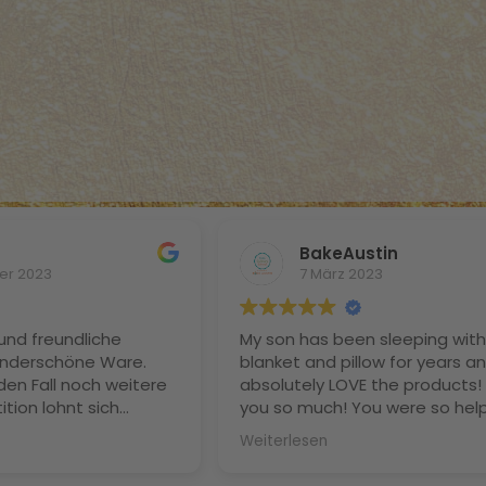
BakeAustin
er 2023
7 März 2023
und freundliche
My son has been sleeping with 
nderschöne Ware.
blanket and pillow for years a
den Fall noch weitere
absolutely LOVE the products!
ition lohnt sich
you so much! You were so help
be noch nie so gut
your advice invaluable and I ca
Weiterlesen
itze nicht mehr und
to get some for myself. Greet
n sind Dank der
from Austin, Texas! Best, Pasc