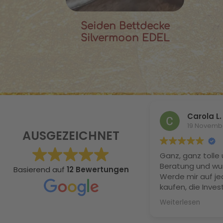
Seiden Bettdecke
Silvermoon EDEL
Carola L.
19 Novemb
AUSGEZEICHNET
Ganz, ganz tolle 
Beratung und wu
Basierend auf
12 Bewertungen
Werde mir auf je
kaufen, die Invest
definitiv. Ich ha
Weiterlesen
geschlafen, schw
meine Naturlocke