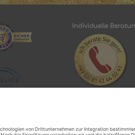
icht mehr trocken und
hen Dank nochmal Frau
Individuelle Beratu