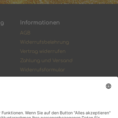
ng
Informationen
AGB
Widerrufsbelehrung
Vertrag widerrufen
Zahlung und Versand
Widerrufsformular
Kundenstimmen
Social Media