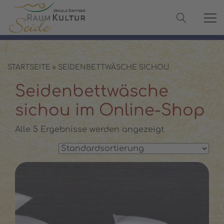
✓ 100 % Maulbeerseide
✓ OEKO-TEX® zertifiziert
✓ Versand in 2–3 Werktagen
✓ Persönliche Beratung:
08142 440241
STARTSEITE
»
SEIDENBETTWÄSCHE SICHOU
Seidenbettwäsche
sichou im Online-Shop
Alle 5 Ergebnisse werden angezeigt