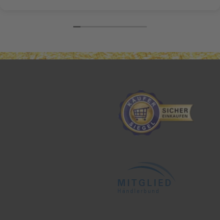
nicht mehr trocken und splissig. Herzlichen Dank
nochmal Frau Daffner!!