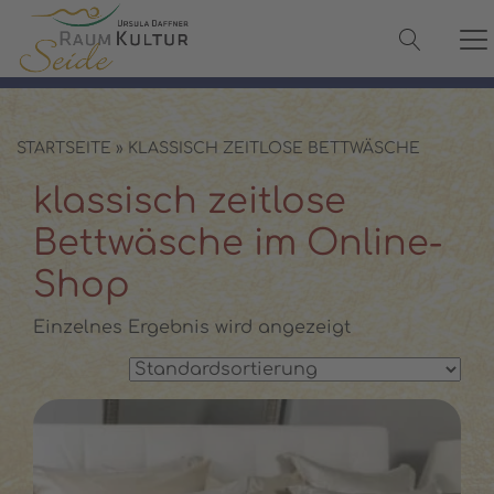
✓ 100 % Maulbeerseide
✓ OEKO-TEX® zertifiziert
✓ Versand in 2–3 Werktagen
✓ Persönliche Beratung:
08142 440241
STARTSEITE
»
KLASSISCH ZEITLOSE BETTWÄSCHE
klassisch zeitlose
Bettwäsche im Online-
Shop
Einzelnes Ergebnis wird angezeigt