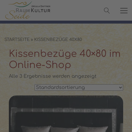
✓ 100 % Maulbeerseide
✓ OEKO-TEX® zertifiziert
✓ Versand in 2–3 Werktagen
✓ Persönliche Beratung:
08142 440241
STARTSEITE
»
KISSENBEZÜGE 40X80
Kissenbezüge 40×80 im
Online-Shop
Alle 3 Ergebnisse werden angezeigt