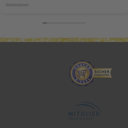
und meine Naturlocken sind Dank der Maulbeerseide
Weiterlesen
nicht mehr trocken und splissig. Herzlichen Dank
nochmal Frau Daffner!!