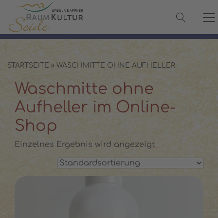
✓ 100 % Maulbeerseide
✓ OEKO-TEX® zertifiziert
✓ Versand in 2–3 Werktagen
✓ Persönliche Beratung:
08142 440241
STARTSEITE
»
WASCHMITTE OHNE AUFHELLER
Waschmitte ohne
Aufheller im Online-
Shop
Einzelnes Ergebnis wird angezeigt