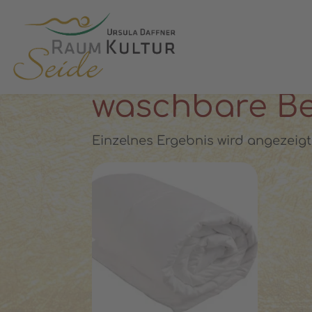
✓ 100 % Maulbeerseide
✓ OEKO-T
STARTSEITE
»
WASCHBARE BETTDECKEN
waschbare Be
Einzelnes Ergebnis wird angezeigt