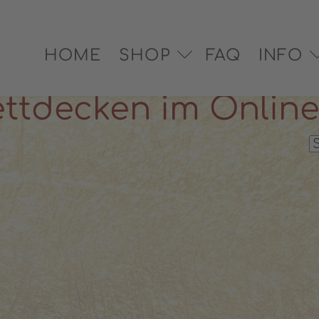
EX® zertifiziert
✓ Versand in 2–3 Werktagen
✓ Pe
HOME
SHOP
FAQ
INFO
ttdecken im Onlin