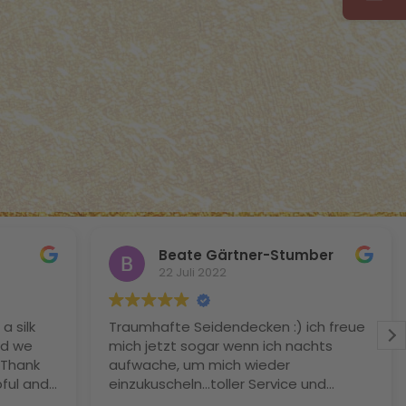
Beate Gärtner-Stumber
22 Juli 2022
a silk
Traumhafte Seidendecken :) ich freue
nd we
mich jetzt sogar wenn ich nachts
 Thank
aufwache, um mich wieder
ful and
einzukuscheln…toller Service und
n't wait
wunderbare Qualität