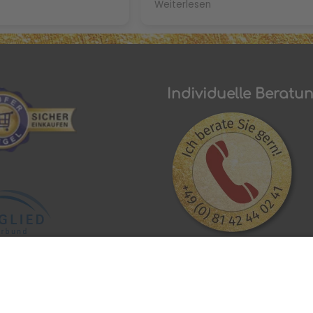
Weiterlesen
itze nicht mehr und
to get some for myself. Greet
n sind Dank der
from Austin, Texas! Best, Pasc
icht mehr trocken und
hen Dank nochmal Frau
Individuelle Beratu