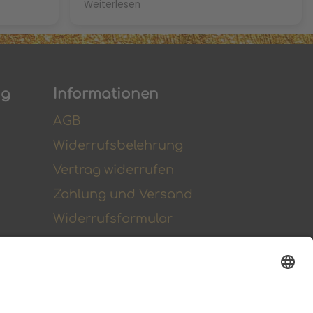
Weiterlesen
ings
al Simon
ng
Informationen
AGB
Widerrufsbelehrung
Vertrag widerrufen
Zahlung und Versand
Widerrufsformular
Kundenstimmen
Social Media