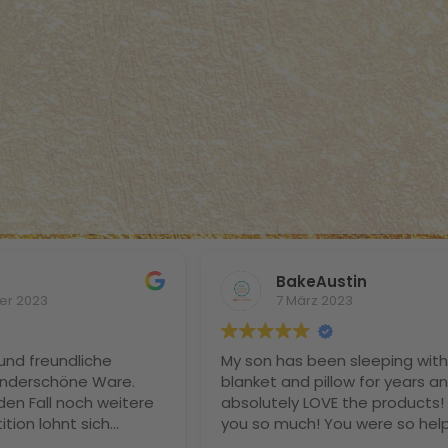
BakeAustin
er 2023
7 März 2023
und freundliche
My son has been sleeping with 
nderschöne Ware.
blanket and pillow for years a
den Fall noch weitere
absolutely LOVE the products!
ition lohnt sich
you so much! You were so help
be noch nie so gut
your advice invaluable and I ca