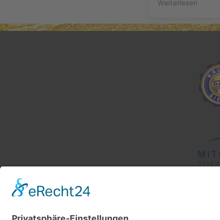
Weiterlesen
geschlafen, schw
meine Naturlocke
Maulbeerseide n
splissig. Herzlic
Daffner!!