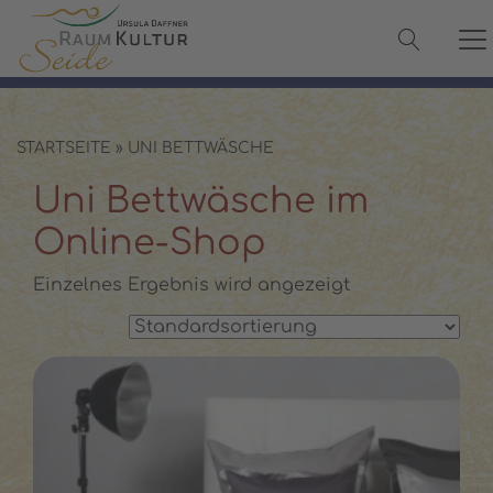
✓ 100 % Maulbeerseide
✓ OEKO-TEX® zertifiziert
✓ Versand in 2–3 Werktagen
✓ Persönliche Beratung:
08142 440241
STARTSEITE
»
UNI BETTWÄSCHE
Uni Bettwäsche im
Online-Shop
Einzelnes Ergebnis wird angezeigt