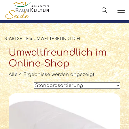
✓ 100 % Maulbeerseide
✓ OEKO-TEX® zertifiziert
✓ Versand in 2–3 Werktagen
✓ Persönliche Beratung:
08142 440241
STARTSEITE
»
UMWELTFREUNDLICH
Umweltfreundlich im
Online-Shop
Alle 4 Ergebnisse werden angezeigt