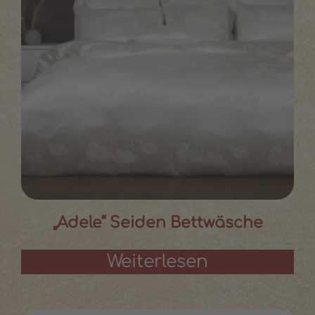
„Adele“ Seiden Bettwäsche
Weiterlesen