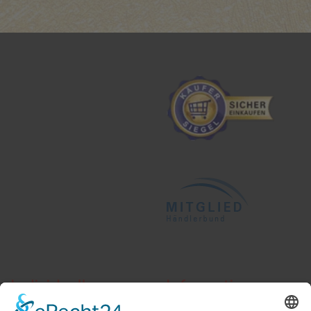
Individuelle
Informationen
Beratung