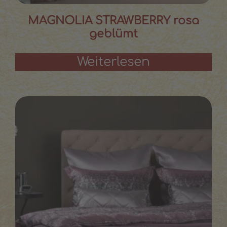
MAGNOLIA STRAWBERRY rosa
geblümt
Weiterlesen