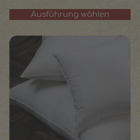
Ausführung wählen