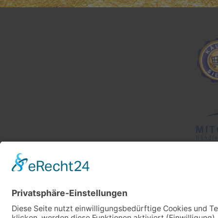
Maulbeerseide n
splissig. Herzlic
Daffner!!