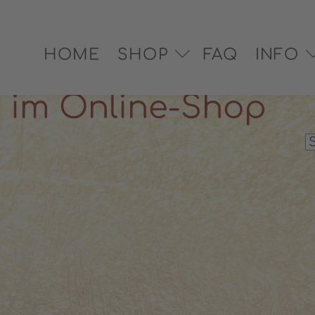
EX® zertifiziert
✓ Versand in 2–3 Werktagen
✓ Pe
HOME
SHOP
FAQ
INFO
n im Online-Shop