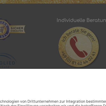
icht mehr trocken und
hen Dank nochmal Frau
Individuelle Beratu