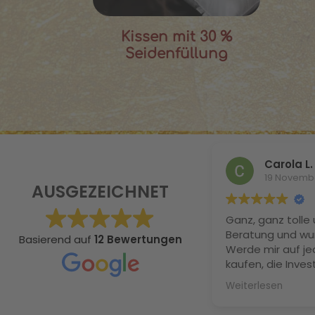
Kissen mit 30 %
Seidenfüllung
Carola L.
19 Novemb
AUSGEZEICHNET
Ganz, ganz tolle 
Beratung und wu
Basierend auf
12 Bewertungen
Werde mir auf je
kaufen, die Invest
definitiv. Ich ha
Weiterlesen
geschlafen, schw
meine Naturlocke