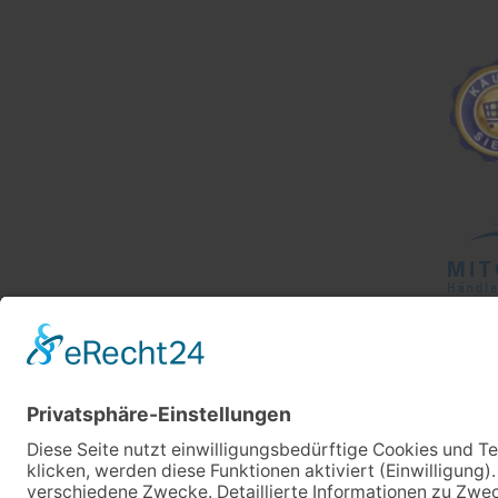
splissig. Herzlic
Daffner!!