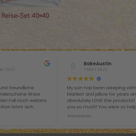
Reise-Set 40×40
BakeAustin
er 2023
7 März 2023
und freundliche
My son has been sleeping with 
nderschöne Ware.
blanket and pillow for years a
den Fall noch weitere
absolutely LOVE the products!
ition lohnt sich
you so much! You were so help
be noch nie so gut
your advice invaluable and I ca
Weiterlesen
itze nicht mehr und
to get some for myself. Greet
n sind Dank der
from Austin, Texas! Best, Pasc
icht mehr trocken und