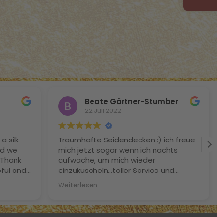
Beate Gärtner-Stumber
22 Juli 2022
a silk
Traumhafte Seidendecken :) ich freue
nd we
mich jetzt sogar wenn ich nachts
 Thank
aufwache, um mich wieder
ful and
einzukuscheln…toller Service und
n't wait
wunderbare Qualität
Weiterlesen
ings
al Simon