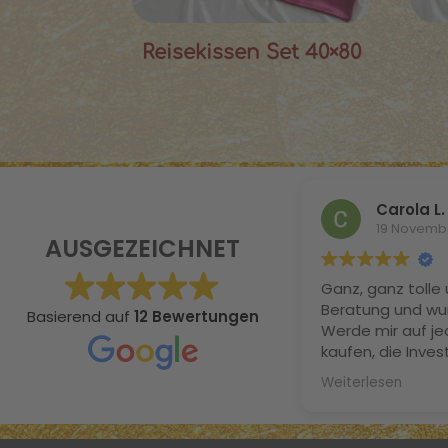
Reisekissen Set 40×80
Carola L.
19 Novemb
AUSGEZEICHNET
Ganz, ganz tolle 
Beratung und wu
Basierend auf
12 Bewertungen
Werde mir auf je
kaufen, die Invest
definitiv. Ich ha
Weiterlesen
geschlafen, schw
meine Naturlocke
Maulbeerseide n