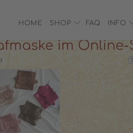
EX® zertifiziert
✓ Versand in 2–3 Werktagen
✓ Pe
HOME
SHOP
FAQ
INFO
afmaske im Online
t