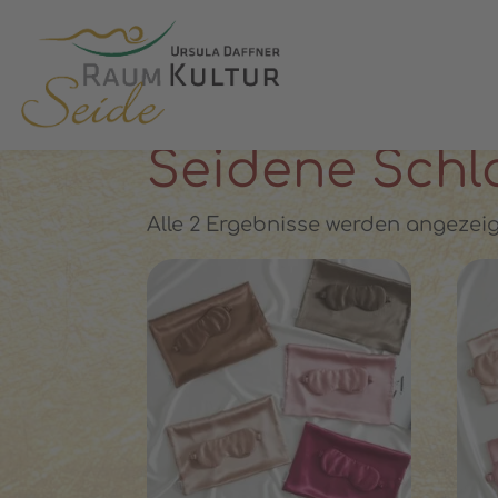
✓ 100 % Maulbeerseide
✓ OEKO-T
STARTSEITE
»
SEIDENE SCHLAFMASKE
Seidene Schl
Alle 2 Ergebnisse werden angezeig