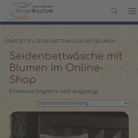
✓ 100 % Maulbeerseide
✓ OEKO-TEX® zertifiziert
✓ Versand in 2–3 Werktagen
✓ Persönliche Beratung:
08142 440241
STARTSEITE
»
SEIDENBETTWÄSCHE MIT BLUMEN
Seidenbettwäsche mit
Blumen im Online-
Shop
Einzelnes Ergebnis wird angezeigt