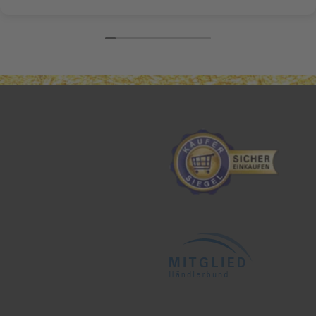
nicht mehr trocken und splissig. Herzlichen Dank
nochmal Frau Daffner!!