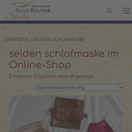
✓ 100 % Maulbeerseide
✓ OEKO-TEX® zertifiziert
✓ Versand in 2–3 Werktagen
✓ Persönliche Beratung:
08142 440241
STARTSEITE
»
SEIDEN SCHLAFMASKE
seiden schlafmaske im
Online-Shop
Einzelnes Ergebnis wird angezeigt