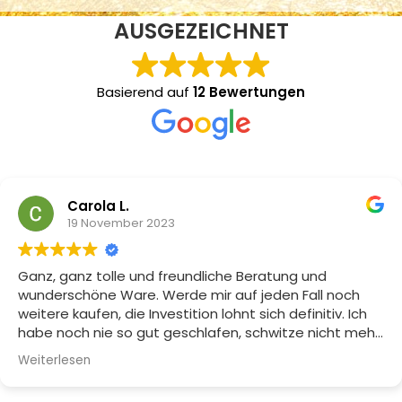
AUSGEZEICHNET
Basierend auf
12 Bewertungen
Carola L.
19 November 2023
Ganz, ganz tolle und freundliche Beratung und
wunderschöne Ware. Werde mir auf jeden Fall noch
weitere kaufen, die Investition lohnt sich definitiv. Ich
habe noch nie so gut geschlafen, schwitze nicht mehr
und meine Naturlocken sind Dank der Maulbeerseide
Weiterlesen
nicht mehr trocken und splissig. Herzlichen Dank
nochmal Frau Daffner!!