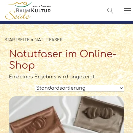
✓ 100 % Maulbeerseide
✓ OEKO-TEX® zertifiziert
✓ Versand in 2–3 Werktagen
✓ Persönliche Beratung:
08142 440241
STARTSEITE
»
NATUTFASER
Natutfaser im Online-
Shop
Einzelnes Ergebnis wird angezeigt