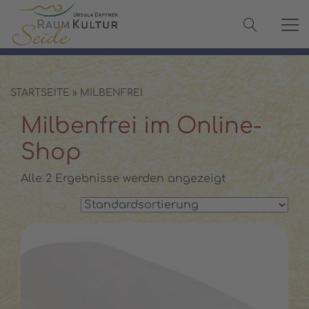
✓ 100 % Maulbeerseide
✓ OEKO-TEX® zertifiziert
✓ Versand in 2–3 Werktagen
✓ Persönliche Beratung:
08142 440241
STARTSEITE
»
MILBENFREI
Milbenfrei im Online-
Shop
Alle 2 Ergebnisse werden angezeigt