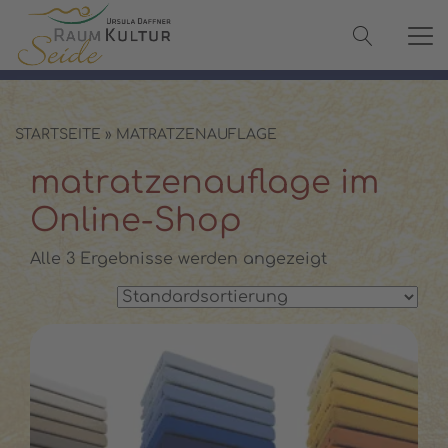
✓ 100 % Maulbeerseide
✓ OEKO-TEX® zertifiziert
✓ Versand in 2–3 Werktagen
✓ Persönliche Beratung:
08142 440241
STARTSEITE
»
MATRATZENAUFLAGE
matratzenauflage im
Online-Shop
Alle 3 Ergebnisse werden angezeigt