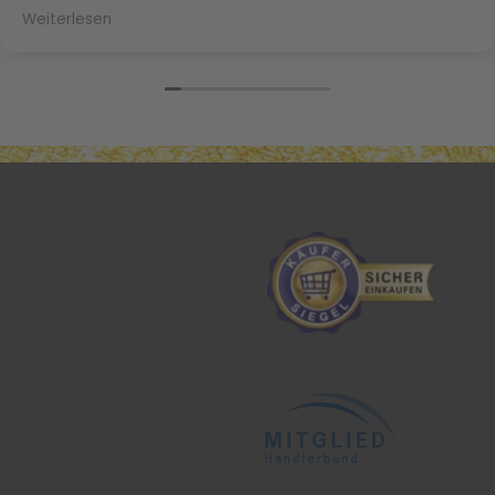
und meine Naturlocken sind Dank der Maulbeerseide
Weiterlesen
nicht mehr trocken und splissig. Herzlichen Dank
nochmal Frau Daffner!!