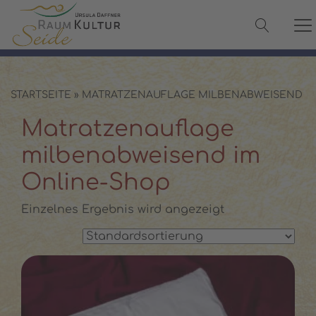
✓ 100 % Maulbeerseide
✓ OEKO-TEX® zertifiziert
✓ Versand in 2–3 Werktagen
✓ Persönliche Beratung:
08142 440241
STARTSEITE
»
MATRATZENAUFLAGE MILBENABWEISEND
Matratzenauflage
milbenabweisend im
Online-Shop
Einzelnes Ergebnis wird angezeigt