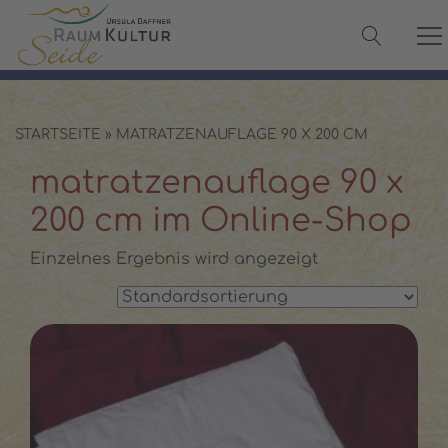
✓ 100 % Maulbeerseide
✓ OEKO-TEX® zertifiziert
✓ Versand in 2–3 Werktagen
✓ Persönliche Beratung:
08142 440241
STARTSEITE
»
MATRATZENAUFLAGE 90 X 200 CM
matratzenauflage 90 x
200 cm im Online-Shop
Einzelnes Ergebnis wird angezeigt