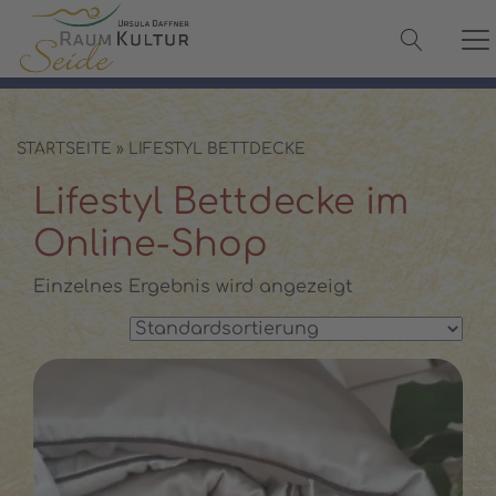
✓ 100 % Maulbeerseide
✓ OEKO-TEX® zertifiziert
✓ Versand in 2–3 Werktagen
✓ Persönliche Beratung:
08142 440241
STARTSEITE
»
LIFESTYL BETTDECKE
Lifestyl Bettdecke im
Online-Shop
Einzelnes Ergebnis wird angezeigt