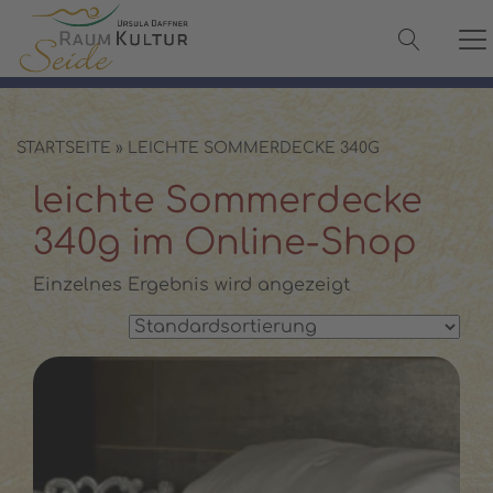
✓ 100 % Maulbeerseide
✓ OEKO-TEX® zertifiziert
✓ Versand in 2–3 Werktagen
✓ Persönliche Beratung:
08142 440241
STARTSEITE
»
LEICHTE SOMMERDECKE 340G
leichte Sommerdecke
340g im Online-Shop
Einzelnes Ergebnis wird angezeigt