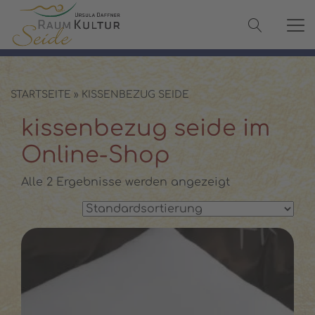
✓ 100 % Maulbeerseide
✓ OEKO-TEX® zertifiziert
✓ Versand in 2–3 Werktagen
✓ Persönliche Beratung:
08142 440241
STARTSEITE
»
KISSENBEZUG SEIDE
kissenbezug seide im
Online-Shop
Alle 2 Ergebnisse werden angezeigt