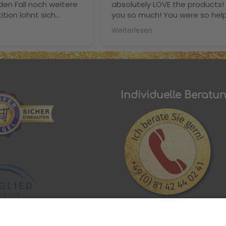
den Fall noch weitere
absolutely LOVE the products!
ition lohnt sich
you so much! You were so help
be noch nie so gut
your advice invaluable and I ca
Weiterlesen
itze nicht mehr und
to get some for myself. Greet
n sind Dank der
from Austin, Texas! Best, Pasc
icht mehr trocken und
hen Dank nochmal Frau
Individuelle Beratu