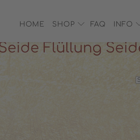
EX® zertifiziert
✓ Versand in 2–3 Werktagen
✓ Pe
HOME
SHOP
FAQ
INFO
G SEIDE
eide Flüllung Seid