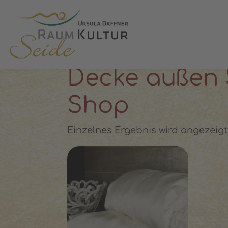
✓ 100 % Maulbeerseide
✓ OEKO-T
STARTSEITE
»
DECKE AUSSEN SEIDE FLÜLLUN
Decke außen S
Shop
Einzelnes Ergebnis wird angezeigt