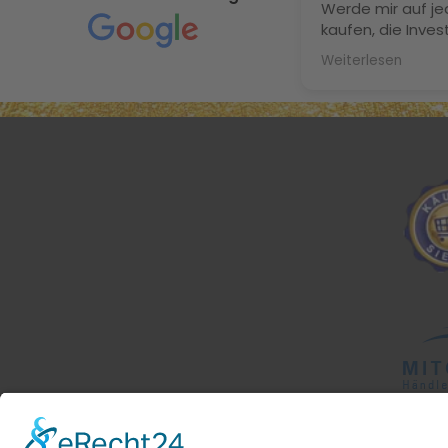
Werde mir auf je
kaufen, die Invest
definitiv. Ich ha
Weiterlesen
geschlafen, schw
meine Naturlocke
Maulbeerseide n
splissig. Herzlic
Daffner!!