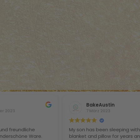
BakeAustin
er 2023
7 März 2023
und freundliche
My son has been sleeping with 
nderschöne Ware.
blanket and pillow for years a