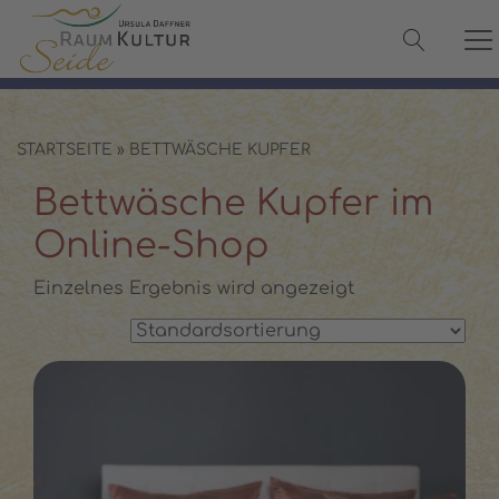
✓ 100 % Maulbeerseide
✓ OEKO-TEX® zertifiziert
✓ Versand in 2–3 Werktagen
✓ Persönliche Beratung:
08142 440241
STARTSEITE
»
BETTWÄSCHE KUPFER
Bettwäsche Kupfer im
Online-Shop
Einzelnes Ergebnis wird angezeigt