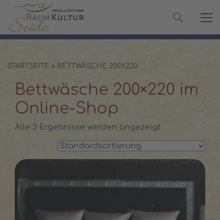
✓ 100 % Maulbeerseide
✓ OEKO-TEX® zertifiziert
✓ Versand in 2–3 Werktagen
✓ Persönliche Beratung:
08142 440241
STARTSEITE
»
BETTWÄSCHE 200X220
Bettwäsche 200×220 im
Online-Shop
Alle 3 Ergebnisse werden angezeigt