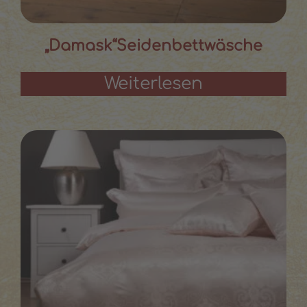
„Damask“Seidenbettwäsche
Weiterlesen