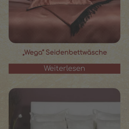
„Wega“ Seidenbettwäsche
Weiterlesen