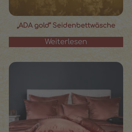
„ADA gold“ Seidenbettwäsche
Weiterlesen