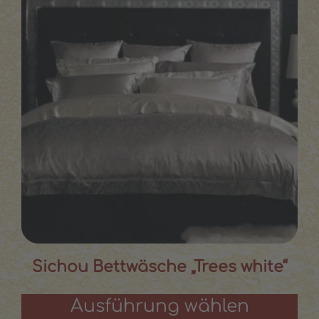
Sichou Bettwäsche „Trees white“
Ausführung wählen