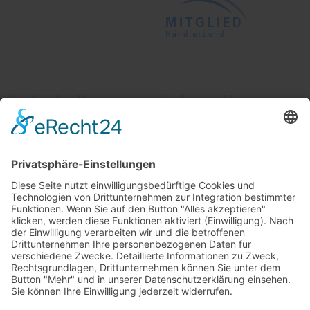
Individuelle
Informationen
Beratung
AGB
Widerrufsbelehrung
Vertrag widerrufen
Zahlung und Versand
Widerrufsformular
Kundenstimmen
Social Media