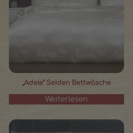
„Adele“ Seiden Bettwäsche
Weiterlesen