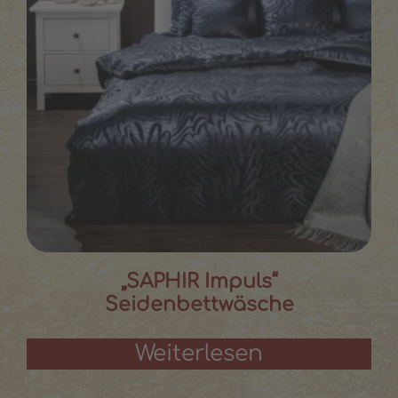
„SAPHIR Impuls“
Seidenbettwäsche
Weiterlesen