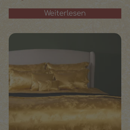
Weiterlesen