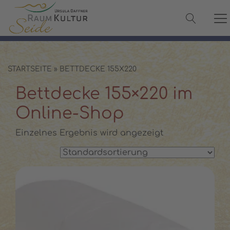
✓ 100 % Maulbeerseide
✓ OEKO-TEX® zertifiziert
✓ Versand in 2–3 Werktagen
✓ Persönliche Beratung:
08142 440241
STARTSEITE
»
BETTDECKE 155X220
Bettdecke 155×220 im
Online-Shop
Einzelnes Ergebnis wird angezeigt