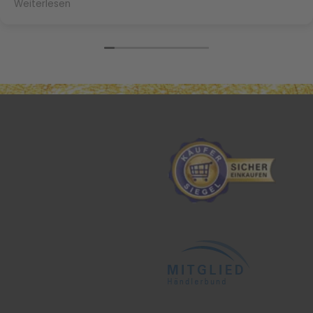
Weiterlesen
nicht mehr trocken und splissig. Herzlichen Dank
nochmal Frau Daffner!!